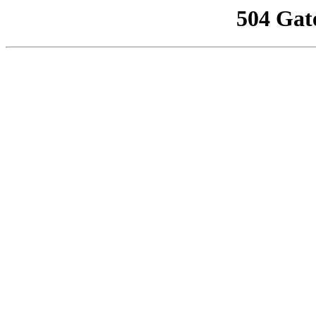
504 Gat